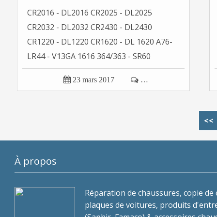
CR2016 - DL2016 CR2025 - DL2025
CR2032 - DL2032 CR2430 - DL2430
CR1220 - DL1220 CR1620 - DL 1620 A76-
LR44 - V13GA 1616 364/363 - SR60
Montre...

23 mars 2017

…
<<
À propos
Réparation de chaussures, copie de c
plaques de voitures, produits d'entr