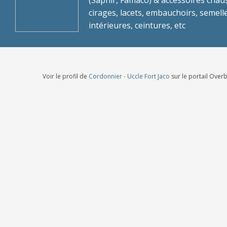
(Saphir, Famaco) & accessoires chau
cirages, lacets, embauchoirs, semell
intérieures, ceintures, etc
Voir le profil de
Cordonnier - Uccle Fort Jaco
sur le portail Over