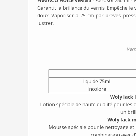
FAMACO HUILE VERNIS
- Aérosol 250 ml - N
Garantit la brillance du vernis. Empêche le
doux. Vaporiser à 25 cm par brèves pressi
lustrer.
Vern
liquide 75ml
Incolore
Woly lack 
Lotion spéciale de haute qualité pour les c
un bril
Woly lack 
Mousse spéciale pour le nettoyage et l’
combinaison avec d’