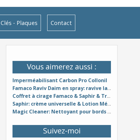
Clés - Plaques
Contact
Vous aimerez aussi :
Imperméabilisant Carbon Pro Collonil
Famaco Raviv Daim en spray: ravive la couleur du daim
Coffret à cirage Famaco & Saphir & Trousse de voyage Famaco
Saphir: crème universelle & Lotion Médaille d'Or 1925 pour cuirs (cire d'abeille & huile de jojoba, huile de vison)
Magic Cleaner: Nettoyant pour bords de semelles clairs & Magic Upper Cleaner & Protector
Suivez-moi