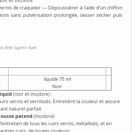
oir et incolore.
 vernis de craqueler — Dépoussiérer à l’aide d’un chiffon
ons sans pulvérisation prolongée, laisser sécher puis
is Rife Saphir Avel
liquide 75 ml
Noir
liquid
(noir et incolore) :
uirs vernis et vernissés. Entretient la couleur et assure
lant naturel parfait.
mousse patend
(incolore)
entretien de tous les cuirs vernis, métallisés, et en
autres cuirs, de toutes couleurs.