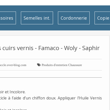
soires
Semelles int.
Cordonnerie
Copie 
 cuirs vernis - Famaco - Woly - Saphir

uccle.over-blog.com
Produits d'entretien Chaussure
ir et Incolore.
icle à l’aide d’un chiffon doux. Appliquer l’Huile Vernis