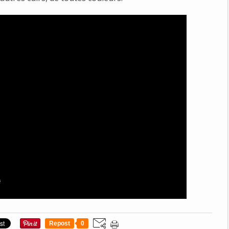
Repost
0