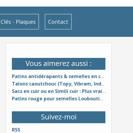
Clés - Plaques
Contact
Vous aimerez aussi :
Patins antidérapants & semelles en caoutchouc (différentes couleurs & épaisseurs)
Talons caoutchouc (Topy, Vibram, Indiana, Dunlop, Svig, Cuir, etc...
Sacs en cuir ou en Simili cuir : Plus vrai que nature ? - Video
Patins rouge pour semelles Louboutin (Vibram ou lisse)
Suivez-moi
RSS