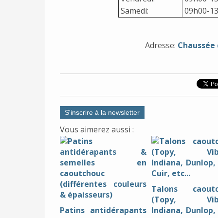
Samedi:
09h00-1
Adresse:
Chaussée d
S'inscrire à la newsletter
Vous aimerez aussi :
Talons caoutc
(Topy, Vib
Patins antidérapants
Indiana, Dunlop, 