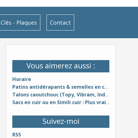
Clés - Plaques
Contact
Vous aimerez aussi :
Horaire
Patins antidérapants & semelles en caoutchouc (différentes couleurs & épaisseurs)
Talons caoutchouc (Topy, Vibram, Indiana, Dunlop, Svig, Cuir, etc...
Sacs en cuir ou en Simili cuir : Plus vrai que nature ? - Video
Suivez-moi
RSS