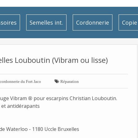
soires
Semelles int.
Cordonnerie
Copie 
les Louboutin (Vibram ou lisse)

cordonnerie du Fort Jaco
Réparation
rouge Vibram
®
pour escarpins Christian Louboutin.
t et antidérapants
e Waterloo - 1180 Uccle Bruxelles