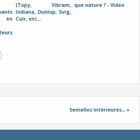
(Topy, Vibram,
que nature ? - Video
pants
Indiana, Dunlop, Svig,
 en
Cuir, etc...
leurs
Semelles intérieures... »