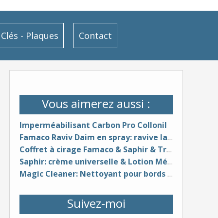
Clés - Plaques
Contact
Vous aimerez aussi :
Imperméabilisant Carbon Pro Collonil
Famaco Raviv Daim en spray: ravive la couleur du daim
Coffret à cirage Famaco & Saphir & Trousse de voyage Famaco
Saphir: crème universelle & Lotion Médaille d'Or 1925 pour cuirs (cire d'abeille & huile de jojoba, huile de vison)
Magic Cleaner: Nettoyant pour bords de semelles clairs & Magic Upper Cleaner & Protector
Suivez-moi