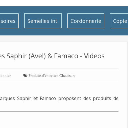
soires
Semelles int.
Cordonnerie
Copie 
 Saphir (Avel) & Famaco - Videos

onnier
Produits d'entretien Chaussure
marques Saphir et Famaco proposent des produits de