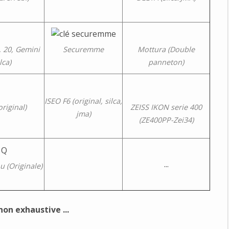
, 20, Gemini
Mottura (Double
Securemme
lca)
panneton)
ISEO F6 (original, silca,
riginal)
ZEISS IKON serie 400
jma)
(ZE400PP-Zei34)
...
u (Originale)
 non exhaustive ...