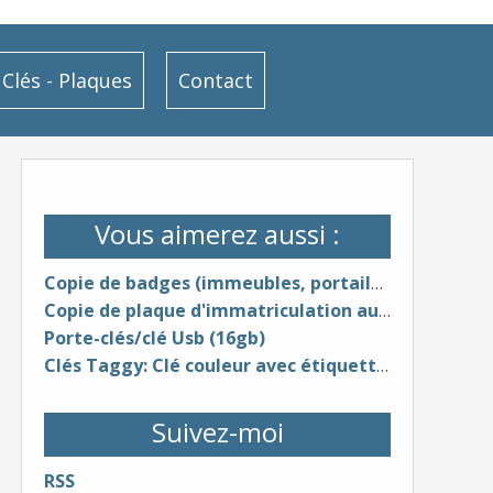
Clés - Plaques
Contact
Vous aimerez aussi :
Copie de badges (immeubles, portails, garages, bureaux, ) - RFID
Copie de plaque d'immatriculation auto pour l'avant
Porte-clés/clé Usb (16gb)
Clés Taggy: Clé couleur avec étiquette intégrée personnalisable
Suivez-moi
RSS