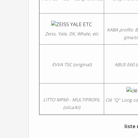
KABA profils: 8
Zeiss, Yale, DX, Whale, etc
(jma/si
EVVA TSC (original)
ABUS E60 (o
LITTO MP60 - MULTIPROFIL
Clé "Q" Long co
(silca/kl)
liste