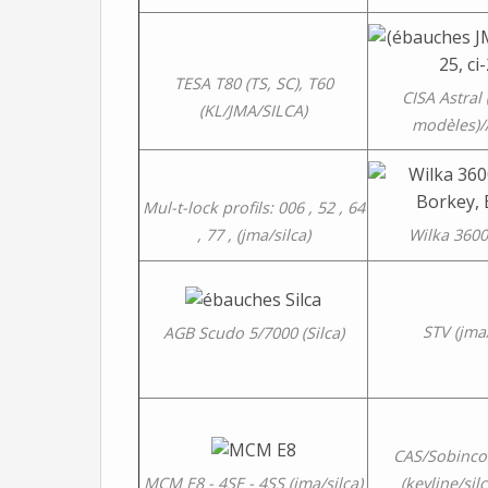
TESA T80 (TS, SC), T60
CISA Astral 
(KL/JMA/SILCA)
modèles)/
Mul-t-lock profils: 006 , 52 , 64
, 77 , (jma/silca)
Wilka 3600
STV (jma/
AGB Scudo 5/7000 (Silca)
CAS/Sobinco 
(keyline/sil
MCM E8 - 4SE - 4SS (jma/silca)