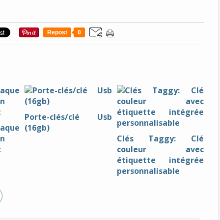
Repost
0
Porte-clés/clé Usb
aque
(16gb)
on
Clés Taggy: Clé
t
couleur avec
étiquette intégrée
personnalisable