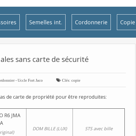
soires
Semelles int.
Cordonnerie
Copie 
iales sans carte de sécurité

rdonnier - Uccle Fort Jaco
Clés: copie
pas de carte de propriété pour être reproduites:
DOM BILLE (LUX)
STS avec bille
riginal)