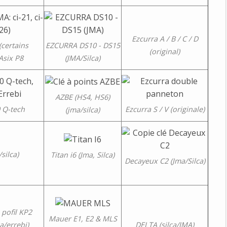
Ezcurra A / B / C / D
(certains
EZCURRA DS10 - DS15
(original)
Asix P8
(JMA/Silca)
AZBE (HS4, HS6)
 Q-tech
Ezcurra S / V (originale)
(jma/silca)
silca)
Titan i6 (Jma, Silca)
Decayeux C2 (Jma/Silca)
pofil KP2
Mauer E1, E2 & MLS
ca/errebi)
DELTA (silca/JMA)