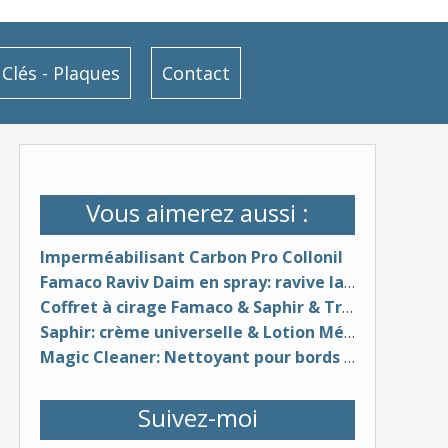
Clés - Plaques
Contact
Vous aimerez aussi :
Imperméabilisant Carbon Pro Collonil
Famaco Raviv Daim en spray: ravive la couleur du daim
Coffret à cirage Famaco & Saphir & Trousse de voyage Famaco
Saphir: crème universelle & Lotion Médaille d'Or 1925 pour cuirs (cire d'abeille & huile de jojoba, huile de vison)
Magic Cleaner: Nettoyant pour bords de semelles clairs & Magic Upper Cleaner & Protector
Suivez-moi