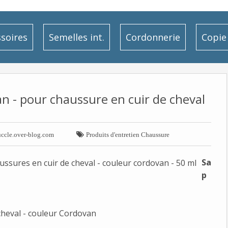
soires
Semelles int.
Cordonnerie
Copie 
n - pour chaussure en cuir de cheval

uccle.over-blog.com
Produits d'entretien Chaussure
Sa
p
cheval - couleur Cordovan