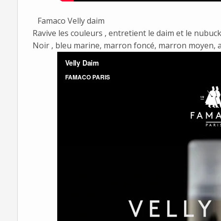
Famaco Velly daim
Ravive les couleurs , entretient le daim et le nubu
Noir , bleu marine, marron foncé, marron moyen, arro